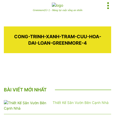
Greenmore[G+] - Mang lại cuộc sống an nhiên
CONG-TRINH-XANH-TRAM-CUU-HOA-
DAI-LOAN-GREENMORE-4
BÀI VIẾT MỚI NHẤT
Thiết Kế Sân Vườn Bên Cạnh Nhà