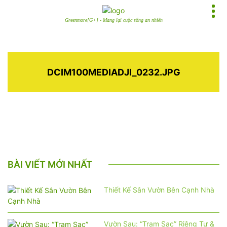
Greenmore[G+] - Mang lại cuộc sống an nhiên
DCIM100MEDIADJI_0232.JPG
BÀI VIẾT MỚI NHẤT
Thiết Kế Sân Vườn Bên Cạnh Nhà
Vườn Sau: “Trạm Sạc” Riêng Tư &