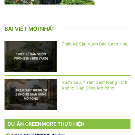
BÀI VIẾT MỚI NHẤT
Thiết Kế Sân Vườn Bên Cạnh Nhà
Vườn Sau: “Trạm Sạc” Riêng Tư &
Không Gian Sống Mở Rộng
DỰ ÁN GREENMORE THỰC HIỆN