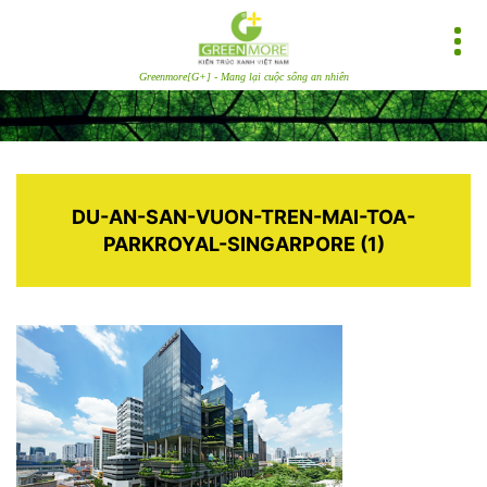
Greenmore[G+] - Mang lại cuộc sống an nhiên
DU-AN-SAN-VUON-TREN-MAI-TOA-
PARKROYAL-SINGARPORE (1)