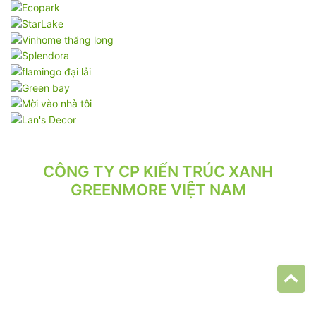
CÔNG TY CP KIẾN TRÚC XANH
GREENMORE VIỆT NAM
VPGD: Tầng 2, Số 21/71 Hoàng Văn Thái, Phường Phương Liệt,
Hà Nội.
VP XƯỞNG: Số 10/164/192 Lê Trọng Tấn, Phường Phương Liệt,
Hà Nội.
ĐT: 024.62 942 942 - 090 219 2119
Email: greenmore.vn@gmail.com