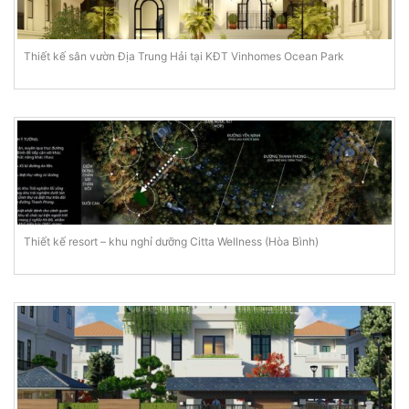
Thiết kế sân vườn Địa Trung Hải tại KĐT Vinhomes Ocean Park
Thiết kế resort – khu nghỉ dưỡng Citta Wellness (Hòa Bình)