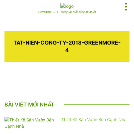
Greenmore[G+] - Mang lại cuộc sống an nhiên
TAT-NIEN-CONG-TY-2018-GREENMORE-
4
BÀI VIẾT MỚI NHẤT
Thiết Kế Sân Vườn Bên Cạnh Nhà