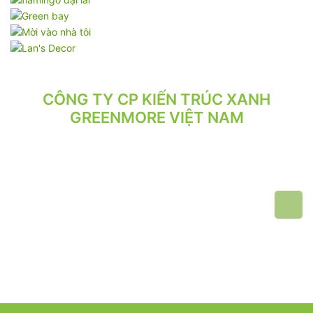
CÔNG TY CP KIẾN TRÚC XANH
GREENMORE VIỆT NAM
VPGD: Tầng 2, Số 21/71 Hoàng Văn Thái, Phường Phương Liệt,
Hà Nội.
VP XƯỞNG: Số 10/164/192 Lê Trọng Tấn, Phường Phương Liệt,
Hà Nội.
ĐT: 024.62 942 942 - 090 219 2119
Email: greenmore.vn@gmail.com