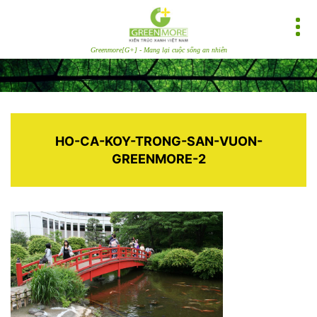
Greenmore[G+] - Mang lại cuộc sống an nhiên
HO-CA-KOY-TRONG-SAN-VUON-
GREENMORE-2