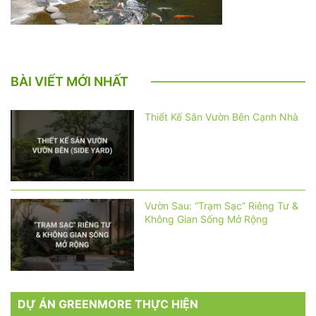
BÀI VIẾT MỚI NHẤT
Thiết Kế Sân Vườn Bên Cạnh Nhà
Vườn Sau: “Trạm Sạc” Riêng Tư &
Không Gian Sống Mở Rộng
DỰ ÁN GREENMORE THỰC HIỆN