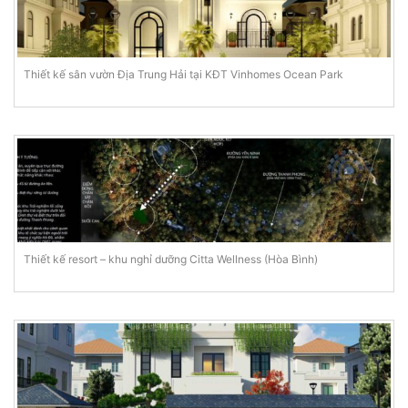
Thiết kế sân vườn Địa Trung Hải tại KĐT Vinhomes Ocean Park
Thiết kế resort – khu nghỉ dưỡng Citta Wellness (Hòa Bình)