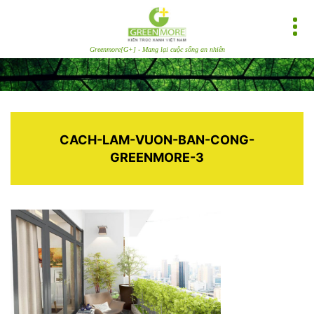
Greenmore[G+] - Mang lại cuộc sống an nhiên
CACH-LAM-VUON-BAN-CONG-
GREENMORE-3