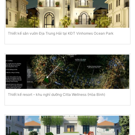
Thiết kế sân vườn Địa Trung Hải tại KĐT Vinhomes Ocean Park
Thiết kế resort – khu nghỉ dưỡng Citta Wellness (Hòa Bình)