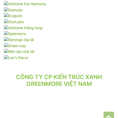
CÔNG TY CP KIẾN TRÚC XANH
GREENMORE VIỆT NAM
VPGD: Tầng 2, Số 21/71 Hoàng Văn Thái, Phường Phương Liệt,
Hà Nội.
VP XƯỞNG: Số 10/164/192 Lê Trọng Tấn, Phường Phương Liệt,
Hà Nội.