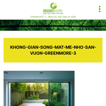
Greenmore[G+] - Mang lại cuộc sống an nhiên
KHONG-GIAN-SONG-MAT-ME-NHO-SAN-
VUON-GREENMORE-3