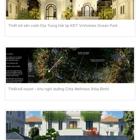
Thiết kế sân vườn Địa Trung Hải tại KĐT Vinhomes Ocean Park
Thiết kế resort – khu nghỉ dưỡng Citta Wellness (Hòa Bình)