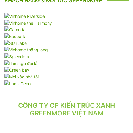
KHÁCH HÀNG & ĐỐI TÁC GREENMORE
CÔNG TY CP KIẾN TRÚC XANH
GREENMORE VIỆT NAM
VPGD: Tầng 2, Số 21/71 Hoàng Văn Thái, Phường Phương Liệt,
Hà Nội.