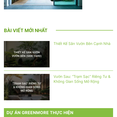
BÀI VIẾT MỚI NHẤT
Thiết Kế Sân Vườn Bên Cạnh Nhà
Vườn Sau: “Trạm Sạc” Riêng Tư &
Không Gian Sống Mở Rộng
DỰ ÁN GREENMORE THỰC HIỆN