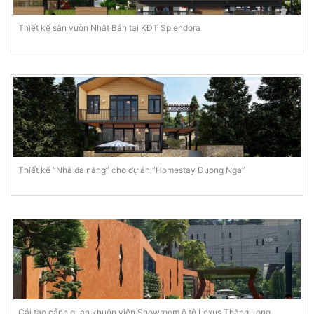
Thiết kế sân vườn Nhật Bản tại KĐT Splendora
Thiết kế “Nhà đa năng” cho dự án “Homestay Duong Nga”
Cải tạo cảnh quan khuôn viên Showroom ô tô Lexus Thăng Long