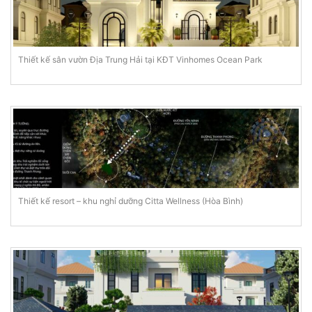
Thiết kế sân vườn Địa Trung Hải tại KĐT Vinhomes Ocean Park
Thiết kế resort – khu nghỉ dưỡng Citta Wellness (Hòa Bình)