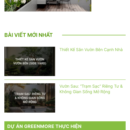
BÀI VIẾT MỚI NHẤT
Thiết Kế Sân Vườn Bên Cạnh Nhà
Vườn Sau: “Trạm Sạc” Riêng Tư &
Không Gian Sống Mở Rộng
DỰ ÁN GREENMORE THỰC HIỆN