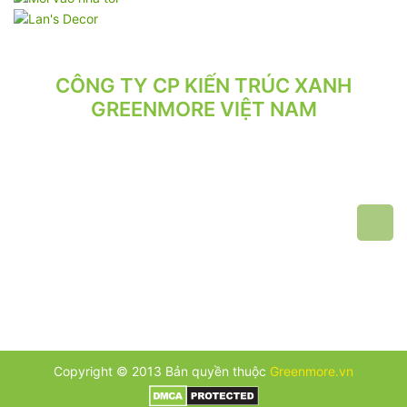
CÔNG TY CP KIẾN TRÚC XANH
GREENMORE VIỆT NAM
VPGD: Tầng 2, Số 21/71 Hoàng Văn Thái, Phường Phương Liệt,
Hà Nội.
VP XƯỞNG: Số 10/164/192 Lê Trọng Tấn, Phường Phương Liệt,
Hà Nội.
ĐT: 024.62 942 942 - 090 219 2119
Email: greenmore.vn@gmail.com
Copyright © 2013 Bản quyền thuộc
Greenmore.vn