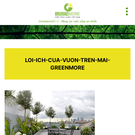
Greenmore[G+] - Mang lại cuộc sống an nhiên
LOI-ICH-CUA-VUON-TREN-MAI-
GREENMORE