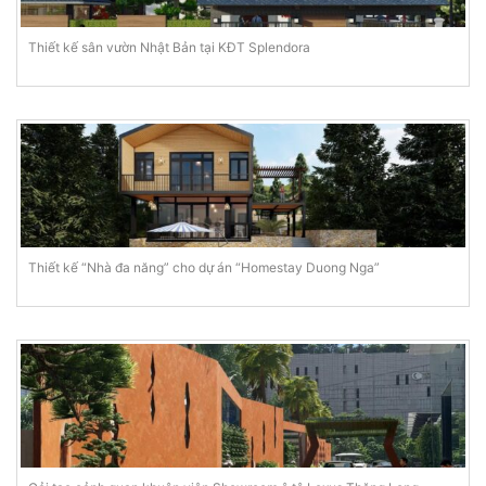
Thiết kế sân vườn Nhật Bản tại KĐT Splendora
Thiết kế “Nhà đa năng” cho dự án “Homestay Duong Nga”