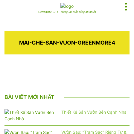
Greenmore[G+] - Mang lại cuộc sống an nhiên
MAI-CHE-SAN-VUON-GREENMORE4
BÀI VIẾT MỚI NHẤT
Thiết Kế Sân Vườn Bên Cạnh Nhà
Vườn Sau: “Trạm Sạc” Riêng Tư &