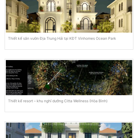
Thiết kế sân vườn Địa Trung Hải tại KĐT Vinhomes Ocean Park
Thiết kế resort – khu nghỉ dưỡng Citta Wellness (Hòa Bình)