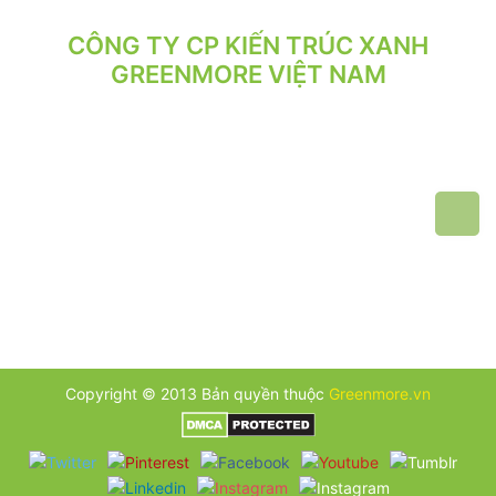
CÔNG TY CP KIẾN TRÚC XANH
GREENMORE VIỆT NAM
VPGD: Tầng 2, Số 21/71 Hoàng Văn Thái, Phường Phương Liệt,
Hà Nội.
VP XƯỞNG: Số 10/164/192 Lê Trọng Tấn, Phường Phương Liệt,
Hà Nội.
ĐT: 024.62 942 942 - 090 219 2119
Email: greenmore.vn@gmail.com
Copyright © 2013 Bản quyền thuộc
Greenmore.vn