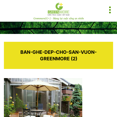
Greenmore[G+] - Mang lại cuộc sống an nhiên
BAN-GHE-DEP-CHO-SAN-VUON-
GREENMORE (2)