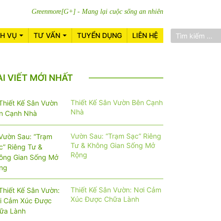
Greenmore[G+] - Mang lại cuộc sống an nhiên
CH VỤ
TƯ VẤN
TUYỂN DỤNG
LIÊN HỆ
ÀI VIẾT MỚI NHẤT
Thiết Kế Sân Vườn Bên Cạnh
Nhà
Vườn Sau: “Trạm Sạc” Riêng
Tư & Không Gian Sống Mở
Rộng
Thiết Kế Sân Vườn: Nơi Cảm
Xúc Được Chữa Lành