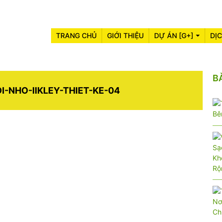
TRANG CHỦ
GIỚI THIỆU
DỰ ÁN [G+]
DỊ
B
-NHO-IIKLEY-THIET-KE-04