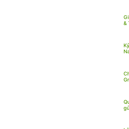
Gi
& 
Kỷ
N
C
G
Qu
gử