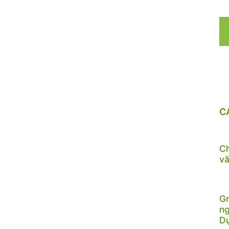
C
Ch
vă
Gr
ng
D