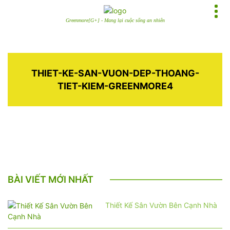
Greenmore[G+] - Mang lại cuộc sống an nhiên
THIET-KE-SAN-VUON-DEP-THOANG-
TIET-KIEM-GREENMORE4
BÀI VIẾT MỚI NHẤT
Thiết Kế Sân Vườn Bên Cạnh Nhà