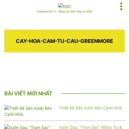
Greenmore[G+] - Mang lại cuộc sống an nhiên
CAY-HOA-CAM-TU-CAU-GREENMORE
BÀI VIẾT MỚI NHẤT
Thiết Kế Sân Vườn Bên Cạnh Nhà
Vườn Sau: “Trạm Sạc” Riêng Tư &