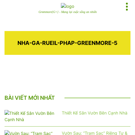
Greenmore[G+] - Mang lại cuộc sống an nhiên
NHA-GA-RUEIL-PHAP-GREENMORE-5
BÀI VIẾT MỚI NHẤT
Thiết Kế Sân Vườn Bên Cạnh Nhà
Vườn Sau: “Trạm Sạc” Riêng Tư &