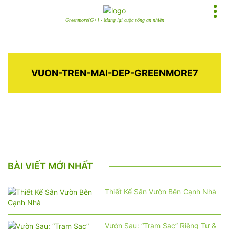
Greenmore[G+] - Mang lại cuộc sống an nhiên
VUON-TREN-MAI-DEP-GREENMORE7
BÀI VIẾT MỚI NHẤT
Thiết Kế Sân Vườn Bên Cạnh Nhà
Vườn Sau: “Trạm Sạc” Riêng Tư &