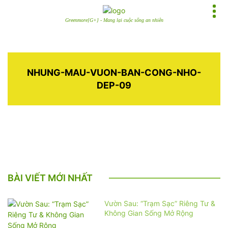
Greenmore[G+] - Mang lại cuộc sống an nhiên
NHUNG-MAU-VUON-BAN-CONG-NHO-
DEP-09
BÀI VIẾT MỚI NHẤT
Vườn Sau: “Trạm Sạc” Riêng Tư &
Không Gian Sống Mở Rộng