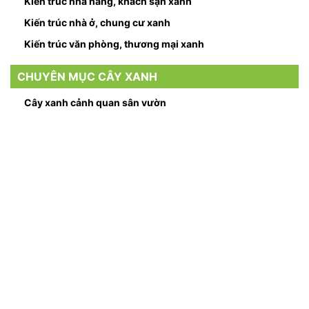
Kiến trúc nhà hàng, khách sạn xanh
Kiến trúc nhà ở, chung cư xanh
Kiến trúc văn phòng, thương mại xanh
CHUYÊN MỤC CÂY XANH
Cây xanh cảnh quan sân vườn
Hướng dẫn chăm sóc cây xanh
CẢM NHẬN GREENMORE
Chơi cầu lông cùng Greenmore: Lan tỏa văn hóa
doanh nghiệp
Greenmore tham gia giao lưu sinh viên ngành kiến
trúc cảnh quan – ĐH Xây Dựng Hà Nội