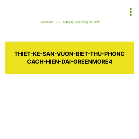
Greenmore[G+] - Mang lại cuộc sống an nhiên
THIET-KE-SAN-VUON-BIET-THU-PHONG
CACH-HIEN-DAI-GREENMORE4