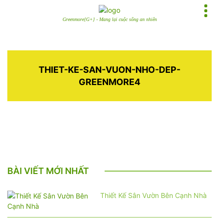
Greenmore[G+] - Mang lại cuộc sống an nhiên
THIET-KE-SAN-VUON-NHO-DEP-
GREENMORE4
BÀI VIẾT MỚI NHẤT
Thiết Kế Sân Vườn Bên Cạnh Nhà