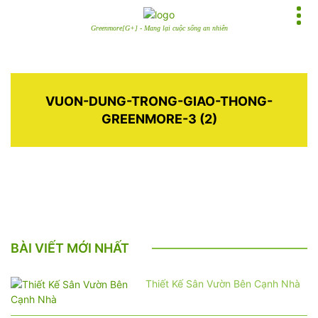
Greenmore[G+] - Mang lại cuộc sống an nhiên
VUON-DUNG-TRONG-GIAO-THONG-
GREENMORE-3 (2)
BÀI VIẾT MỚI NHẤT
Thiết Kế Sân Vườn Bên Cạnh Nhà