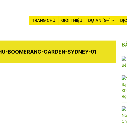
TRANG CHỦ
GIỚI THIỆU
DỰ ÁN [G+]
DỊ
B
THU-BOOMERANG-GARDEN-SYDNEY-01