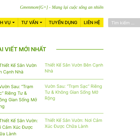
Greenmore[G+] - Mang lại cuộc sống an nhiên
CH VỤ
TƯ VẤN
TUYỂN DỤNG
LIÊN HỆ
ÀI VIẾT MỚI NHẤT
Thiết Kế Sân Vườn Bên Cạnh
Nhà
Vườn Sau: “Trạm Sạc” Riêng
Tư & Không Gian Sống Mở
Rộng
Thiết Kế Sân Vườn: Nơi Cảm
Xúc Được Chữa Lành