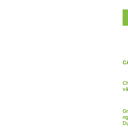
C
Ch
vă
Gr
ng
D