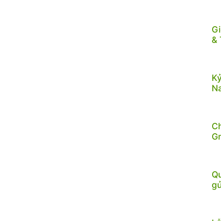
Gi
& 
Kỷ
N
C
G
Qu
gử