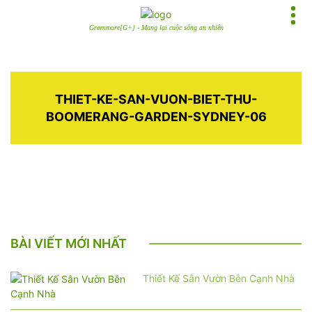
Greenmore[G+] - Mang lại cuộc sống an nhiên
THIET-KE-SAN-VUON-BIET-THU-
BOOMERANG-GARDEN-SYDNEY-06
BÀI VIẾT MỚI NHẤT
Thiết Kế Sân Vườn Bên Cạnh Nhà