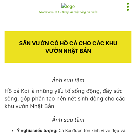
Greenmore[G+] - Mang lại cuộc sống an nhiên
SÂN VƯỜN CÓ HỒ CÁ CHO CÁC KHU
VƯỜN NHẬT BẢN
Ảnh sưu tầm
Hồ cá Koi là những yếu tố sống động, đầy sức
sống, góp phần tạo nên nét sinh động cho các
khu vườn Nhật Bản
Ảnh sưu tầm
Ý nghĩa biểu tượng:
Cá Koi được tôn kính vì vẻ đẹp và