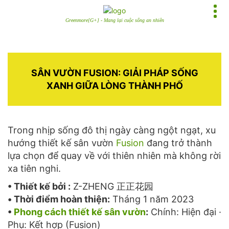
Greenmore[G+] - Mang lại cuộc sống an nhiên
SÂN VƯỜN FUSION: GIẢI PHÁP SỐNG
XANH GIỮA LÒNG THÀNH PHỐ
Trong nhịp sống đô thị ngày càng ngột ngạt, xu
hướng thiết kế sân vườn
Fusion
đang trở thành
lựa chọn để quay về với thiên nhiên mà không rời
xa tiên nghi.
• Thiết kế bởi :
Z-ZHENG 正正花园
• Thời điểm hoàn thiện:
Tháng 1 năm 2023
•
Phong cách thiết kế sân vườn
:
Chính: Hiện đại ·
Phụ: Kết hợp (Fusion)