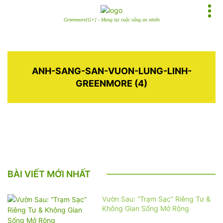
Greenmore[G+] - Mang lại cuộc sống an nhiên
ANH-SANG-SAN-VUON-LUNG-LINH-
GREENMORE (4)
BÀI VIẾT MỚI NHẤT
Vườn Sau: “Trạm Sạc” Riêng Tư &
Không Gian Sống Mở Rộng