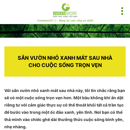
Greenmore[G+] - Mang lại cuộc sống an nhiên
SÂN VƯỜN NHỎ XANH MÁT SAU NHÀ
CHO CUỘC SỐNG TRỌN VẸN
Với sân vườn nhỏ xanh mát sau nhà này, tôi tin chắc rằng bạn
sẽ có một cuộc sống trọn vẹn hơn. Một bầu không khí ẩn dật
riêng tư với cảm giác thực sự có thể thoát khỏi tất cả trần tục
để bước vào trong một ốc đảo xanh, yên tĩnh. Nơi bạn có thể
thả mình vào chiếc ghế dài thưởng thức cuộc sống bình yên,
nhẹ nhàng.