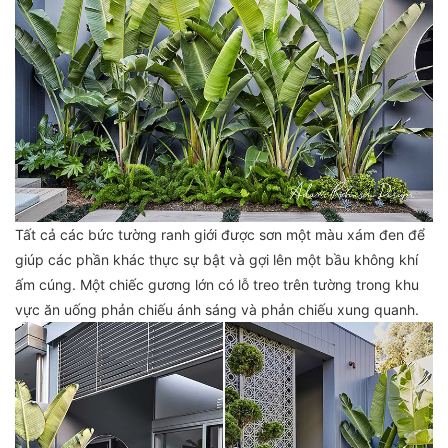
Tất cả các bức tường ranh giới được sơn một màu xám đen để
giúp các phần khác thực sự bật và gợi lên một bầu không khí
ấm cúng. Một chiếc gương lớn có lỗ treo trên tường trong khu
vực ăn uống phản chiếu ánh sáng và phản chiếu xung quanh.