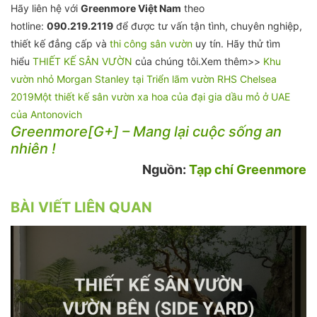
Hãy liên hệ với
Greenmore Việt Nam
theo
hotline:
090.219.2119
để được tư vấn tận tình, chuyên nghiệp,
thiết kế đẳng cấp và
thi công sân vườn
uy tín. Hãy thử tìm
hiểu
THIẾT KẾ SÂN VƯỜN
của chúng tôi.Xem thêm>>
Khu
vườn nhỏ Morgan Stanley tại Triển lãm vườn RHS Chelsea
2019
Một thiết kế sân vườn xa hoa của đại gia dầu mỏ ở UAE
của Antonovich
Greenmore[G+] – Mang lại cuộc sống an
nhiên !
Nguồn:
Tạp chí Greenmore
BÀI VIẾT LIÊN QUAN