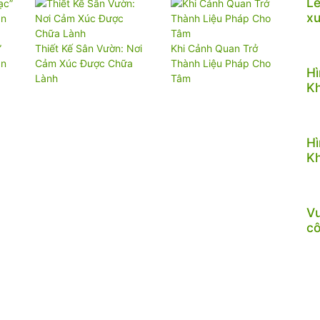
Lễ
x
”
Thiết Kế Sân Vườn: Nơi
Khi Cảnh Quan Trở
an
Cảm Xúc Được Chữa
Thành Liệu Pháp Cho
Hì
Lành
Tâm
Kh
Hì
Kh
Vư
c