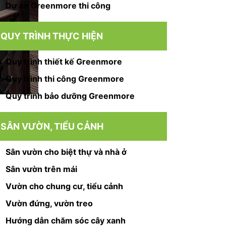
Dự án Greenmore thi công
QUY TRÌNH THỰC HIỆN
Quy trình thiết kế Greenmore
Quy trình thi công Greenmore
Quy trình bảo dưỡng Greenmore
SÂN VƯỜN, TIỂU CẢNH
Sân vườn cho biệt thự và nhà ở
Sân vườn trên mái
Vườn cho chung cư, tiểu cảnh
Vườn đứng, vườn treo
Hướng dẫn chăm sóc cây xanh