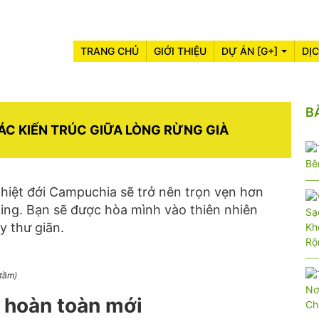
TRANG CHỦ
GIỚI THIỆU
DỰ ÁN [G+]
DỊ
B
TÁC KIẾN TRÚC GIỮA LÒNG RỪNG GIÀ
hiệt đới Campuchia sẽ trở nên trọn vẹn hơn
ping. Bạn sẽ được hòa mình vào thiên nhiên
y thư giãn.
 tầm)
 hoàn toàn mới