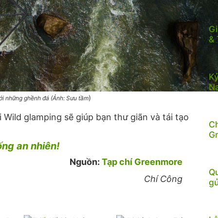
Gi
& 
Kỷ
N
)
ới những ghềnh đá (Ảnh: Sưu tầm
Wild glamping sẽ giúp bạn thư giãn và tái tạo
C
G
ng an nhiên!
Nguồn:
Tạp chí Greenmore
Qu
Chí Công
gử