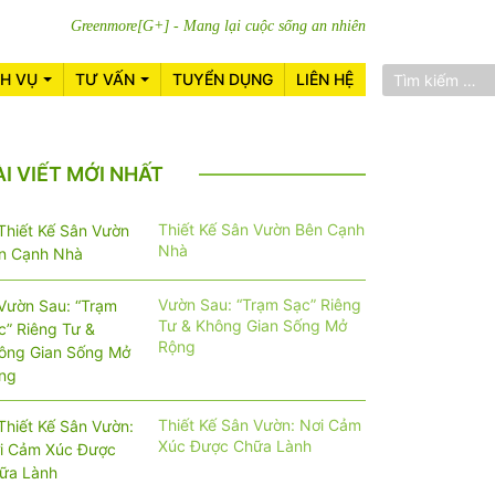
Greenmore[G+] - Mang lại cuộc sống an nhiên
CH VỤ
TƯ VẤN
TUYỂN DỤNG
LIÊN HỆ
ÀI VIẾT MỚI NHẤT
Thiết Kế Sân Vườn Bên Cạnh
Nhà
Vườn Sau: “Trạm Sạc” Riêng
Tư & Không Gian Sống Mở
Rộng
Thiết Kế Sân Vườn: Nơi Cảm
Xúc Được Chữa Lành