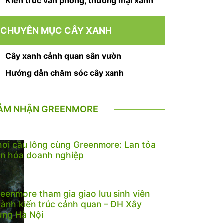
Kiến trúc văn phòng, thương mại xanh
CHUYÊN MỤC CÂY XANH
Cây xanh cảnh quan sân vườn
Hướng dẫn chăm sóc cây xanh
ẢM NHẬN GREENMORE
ơi cầu lông cùng Greenmore: Lan tỏa
n hóa doanh nghiệp
eenmore tham gia giao lưu sinh viên
ành kiến trúc cảnh quan – ĐH Xây
ựng Hà Nội