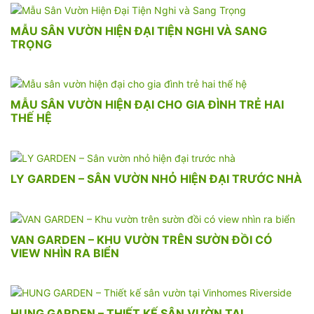
MẪU SÂN VƯỜN HIỆN ĐẠI TIỆN NGHI VÀ SANG
TRỌNG
MẪU SÂN VƯỜN HIỆN ĐẠI CHO GIA ĐÌNH TRẺ HAI
THẾ HỆ
LY GARDEN – SÂN VƯỜN NHỎ HIỆN ĐẠI TRƯỚC NHÀ
VAN GARDEN – KHU VƯỜN TRÊN SƯỜN ĐỒI CÓ
VIEW NHÌN RA BIỂN
HUNG GARDEN – THIẾT KẾ SÂN VƯỜN TẠI