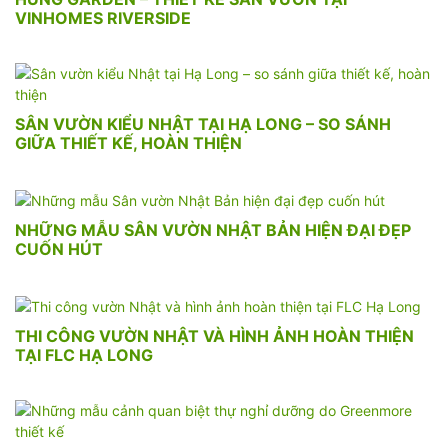
VINHOMES RIVERSIDE
SÂN VƯỜN KIỂU NHẬT TẠI HẠ LONG – SO SÁNH
GIỮA THIẾT KẾ, HOÀN THIỆN
NHỮNG MẪU SÂN VƯỜN NHẬT BẢN HIỆN ĐẠI ĐẸP
CUỐN HÚT
THI CÔNG VƯỜN NHẬT VÀ HÌNH ẢNH HOÀN THIỆN
TẠI FLC HẠ LONG