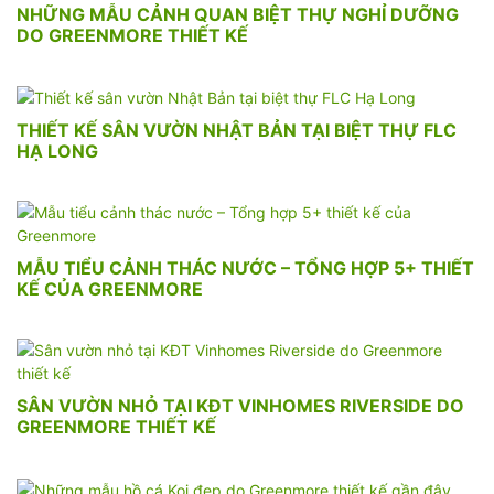
NHỮNG MẪU CẢNH QUAN BIỆT THỰ NGHỈ DƯỠNG
DO GREENMORE THIẾT KẾ
THIẾT KẾ SÂN VƯỜN NHẬT BẢN TẠI BIỆT THỰ FLC
HẠ LONG
MẪU TIỂU CẢNH THÁC NƯỚC – TỔNG HỢP 5+ THIẾT
KẾ CỦA GREENMORE
SÂN VƯỜN NHỎ TẠI KĐT VINHOMES RIVERSIDE DO
GREENMORE THIẾT KẾ