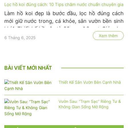
Lọc hồ koi đúng cách: 10 Tips chăm nước chuẩn chuyên gia
Làm hồ koi đẹp là bước đầu, lọc hồ đúng cách
mới giữ nước trong, cá khỏe, sân vườn bền sinh
khí.1. Thiết kế hồ sâu từ 80cm – 1,2m → Giúp duy
Xem thêm
trì nhiệt độ ổn định, hạn chế rêu và sốc nhiệt cho
6 Tháng 6, 2025
cá.→ Hồ càng sâu, khả năng tự ổn định hệ sinh
thái …
BÀI VIẾT MỚI NHẤT
Thiết Kế Sân Vườn Bên Cạnh Nhà
Vườn Sau: “Trạm Sạc” Riêng Tư &
Không Gian Sống Mở Rộng