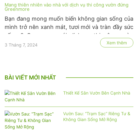
Mang thiên nhiên vào nhà với dịch vụ thi công vườn đứng
Greenmore
Bạn đang mong muốn biến không gian sống của
mình trở nên xanh mát, tươi mới và tràn đầy sức
sống ? Greenmore với dịch vụ thi công vườn
Xem thêm
đứng chuyên nghiệp sẽ giúp bạn hiện thực hóa
3 Tháng 7, 2024
điều đó. Chúng tôi mang đến giải pháp thiết kế
và thi công vườn đứng …
BÀI VIẾT MỚI NHẤT
Thiết Kế Sân Vườn Bên Cạnh Nhà
Vườn Sau: “Trạm Sạc” Riêng Tư &
Không Gian Sống Mở Rộng