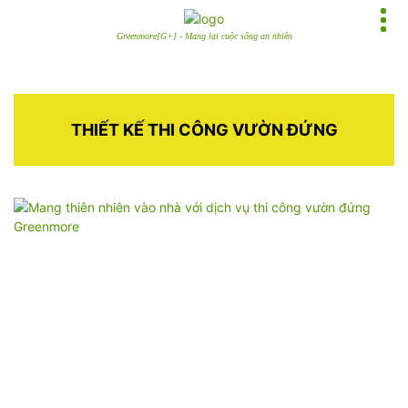
Greenmore[G+] - Mang lại cuộc sống an nhiên
THIẾT KẾ THI CÔNG VƯỜN ĐỨNG