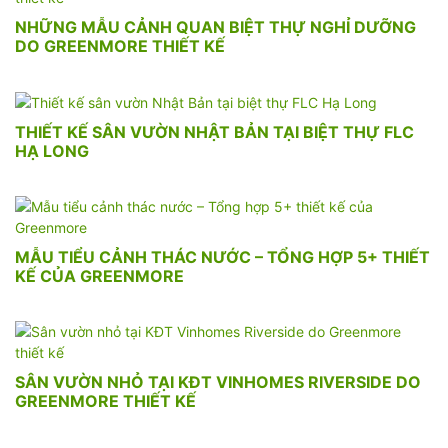
NHỮNG MẪU CẢNH QUAN BIỆT THỰ NGHỈ DƯỠNG
DO GREENMORE THIẾT KẾ
THIẾT KẾ SÂN VƯỜN NHẬT BẢN TẠI BIỆT THỰ FLC
HẠ LONG
MẪU TIỂU CẢNH THÁC NƯỚC – TỔNG HỢP 5+ THIẾT
KẾ CỦA GREENMORE
SÂN VƯỜN NHỎ TẠI KĐT VINHOMES RIVERSIDE DO
GREENMORE THIẾT KẾ