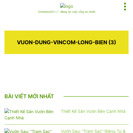
Greenmore[G+] - Mang lại cuộc sống an nhiên
VUON-DUNG-VINCOM-LONG-BIEN (3)
BÀI VIẾT MỚI NHẤT
Thiết Kế Sân Vườn Bên Cạnh Nhà
Vườn Sau: “Trạm Sạc” Riêng Tư &