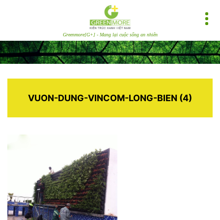
Greenmore[G+] - Mang lại cuộc sống an nhiên
VUON-DUNG-VINCOM-LONG-BIEN (4)