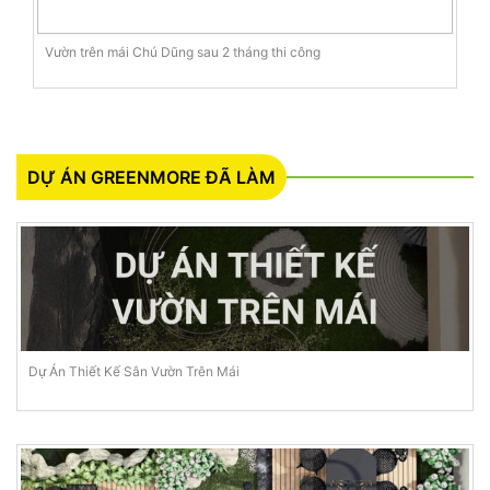
Vườn trên mái Chú Dũng sau 2 tháng thi công
DỰ ÁN GREENMORE ĐÃ LÀM
Dự Án Thiết Kế Sân Vườn Trên Mái