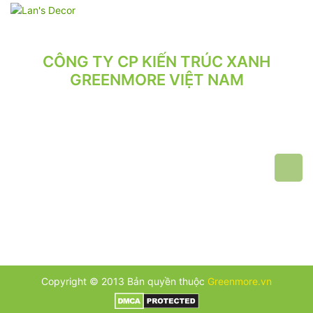
CÔNG TY CP KIẾN TRÚC XANH
GREENMORE VIỆT NAM
VPGD: Tầng 2, Số 21/71 Hoàng Văn Thái, Phường Phương Liệt,
Hà Nội.
VP XƯỞNG: Số 10/164/192 Lê Trọng Tấn, Phường Phương Liệt,
Hà Nội.
ĐT: 024.62 942 942 - 090 219 2119
Email: greenmore.vn@gmail.com
Copyright © 2013 Bản quyền thuộc
Greenmore.vn