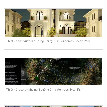
Thiết kế sân vườn Địa Trung Hải tại KĐT Vinhomes Ocean Park
Thiết kế resort – khu nghỉ dưỡng Citta Wellness (Hòa Bình)