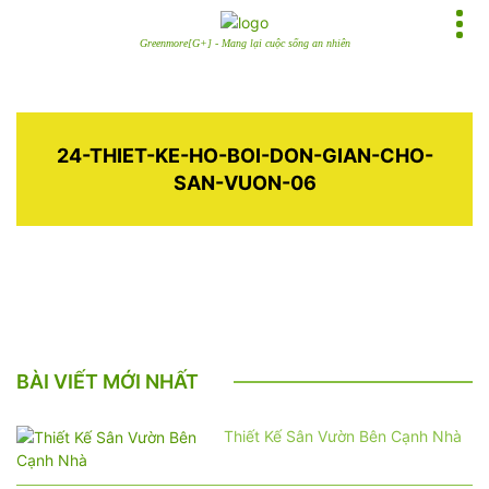
Greenmore[G+] - Mang lại cuộc sống an nhiên
24-THIET-KE-HO-BOI-DON-GIAN-CHO-
SAN-VUON-06
BÀI VIẾT MỚI NHẤT
Thiết Kế Sân Vườn Bên Cạnh Nhà