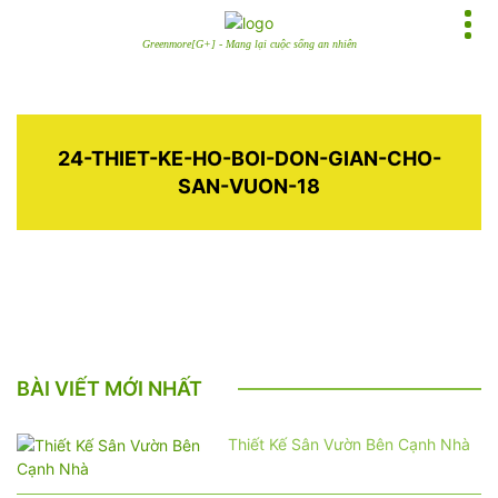
Greenmore[G+] - Mang lại cuộc sống an nhiên
24-THIET-KE-HO-BOI-DON-GIAN-CHO-
SAN-VUON-18
BÀI VIẾT MỚI NHẤT
Thiết Kế Sân Vườn Bên Cạnh Nhà