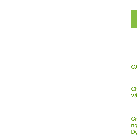
C
Ch
vă
Gr
ng
D