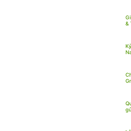
Gi
& 
Kỷ
N
C
G
Qu
gử