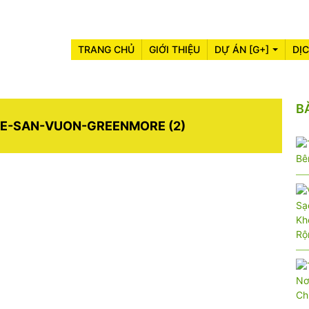
TRANG CHỦ
GIỚI THIỆU
DỰ ÁN [G+]
DỊ
B
E-SAN-VUON-GREENMORE (2)