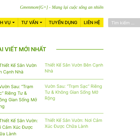
Greenmore[G+] - Mang lại cuộc sống an nhiên
CH VỤ
TƯ VẤN
TUYỂN DỤNG
LIÊN HỆ
ÀI VIẾT MỚI NHẤT
Thiết Kế Sân Vườn Bên Cạnh
Nhà
Vườn Sau: “Trạm Sạc” Riêng
Tư & Không Gian Sống Mở
Rộng
Thiết Kế Sân Vườn: Nơi Cảm
Xúc Được Chữa Lành