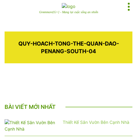
Greenmore[G+] - Mang lại cuộc sống an nhiên
QUY-HOACH-TONG-THE-QUAN-DAO-
PENANG-SOUTH-04
BÀI VIẾT MỚI NHẤT
Thiết Kế Sân Vườn Bên Cạnh Nhà