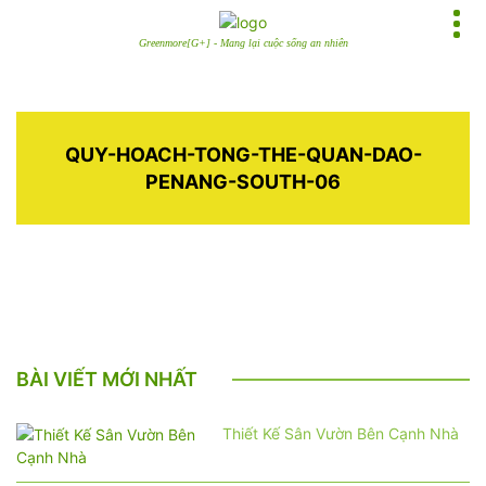
Greenmore[G+] - Mang lại cuộc sống an nhiên
QUY-HOACH-TONG-THE-QUAN-DAO-
PENANG-SOUTH-06
BÀI VIẾT MỚI NHẤT
Thiết Kế Sân Vườn Bên Cạnh Nhà