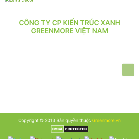
CÔNG TY CP KIẾN TRÚC XANH
GREENMORE VIỆT NAM
VPGD: Tầng 2, Số 21/71 Hoàng Văn Thái, Phường Phương Liệt,
Hà Nội.
VP XƯỞNG: Số 10/164/192 Lê Trọng Tấn, Phường Phương Liệt,
Hà Nội.
ĐT: 024.62 942 942 - 090 219 2119
Email: greenmore.vn@gmail.com
Copyright © 2013 Bản quyền thuộc
Greenmore.vn