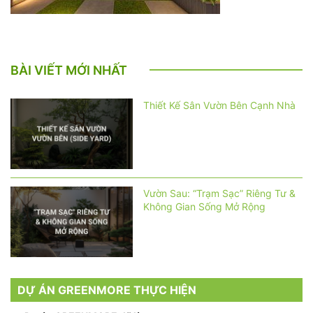
BÀI VIẾT MỚI NHẤT
Thiết Kế Sân Vườn Bên Cạnh Nhà
Vườn Sau: “Trạm Sạc” Riêng Tư &
Không Gian Sống Mở Rộng
DỰ ÁN GREENMORE THỰC HIỆN