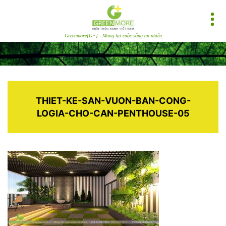
Greenmore[G+] - Mang lại cuộc sống an nhiên
THIET-KE-SAN-VUON-BAN-CONG-
LOGIA-CHO-CAN-PENTHOUSE-05