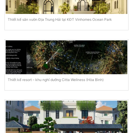
Thiết kế sân vườn Địa Trung Hải tại KĐT Vinhomes Ocean Park
Thiết kế resort – khu nghỉ dưỡng Citta Wellness (Hòa Bình)