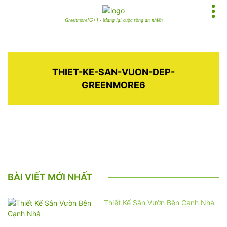
Greenmore[G+] - Mang lại cuộc sống an nhiên
THIET-KE-SAN-VUON-DEP-
GREENMORE6
BÀI VIẾT MỚI NHẤT
Thiết Kế Sân Vườn Bên Cạnh Nhà