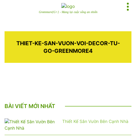
Greenmore[G+] - Mang lại cuộc sống an nhiên
THIET-KE-SAN-VUON-VOI-DECOR-TU-
GO-GREENMORE4
BÀI VIẾT MỚI NHẤT
Thiết Kế Sân Vườn Bên Cạnh Nhà