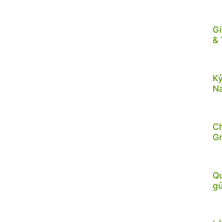
Gi
& 
Kỷ
N
C
G
Qu
gử