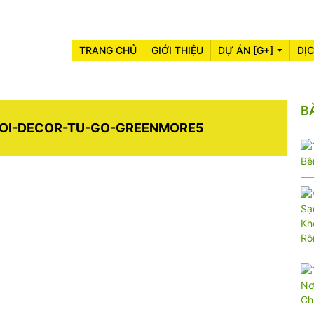
TRANG CHỦ
GIỚI THIỆU
DỰ ÁN [G+]
DỊ
B
VOI-DECOR-TU-GO-GREENMORE5