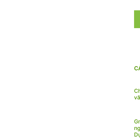
C
Ch
vă
Gr
ng
D