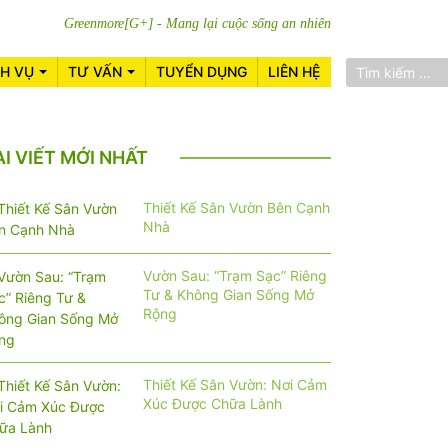
Greenmore[G+] - Mang lại cuộc sống an nhiên
CH VỤ
TƯ VẤN
TUYỂN DỤNG
LIÊN HỆ
ÀI VIẾT MỚI NHẤT
Thiết Kế Sân Vườn Bên Cạnh
Nhà
Vườn Sau: “Trạm Sạc” Riêng
Tư & Không Gian Sống Mở
Rộng
Thiết Kế Sân Vườn: Nơi Cảm
Xúc Được Chữa Lành