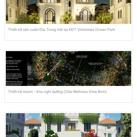
Thiết kế sân vườn Địa Trung Hải tại KĐT Vinhomes Ocean Park
Thiết kế resort – khu nghỉ dưỡng Citta Wellness (Hòa Bình)