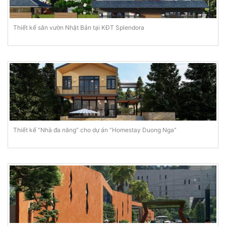
Thiết kế sân vườn Nhật Bản tại KĐT Splendora
Thiết kế “Nhà đa năng” cho dự án “Homestay Duong Nga”