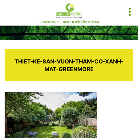
Greenmore[G+] - Mang lại cuộc sống an nhiên
THIET-KE-SAN-VUON-THAM-CO-XANH-
MAT-GREENMORE