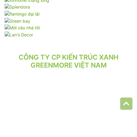
CÔNG TY CP KIẾN TRÚC XANH
GREENMORE VIỆT NAM
VPGD: Tầng 2, Số 21/71 Hoàng Văn Thái, Phường Phương Liệt,
Hà Nội.
VP XƯỞNG: Số 10/164/192 Lê Trọng Tấn, Phường Phương Liệt,
Hà Nội.
ĐT: 024.62 942 942 - 090 219 2119
Email: greenmore.vn@gmail.com