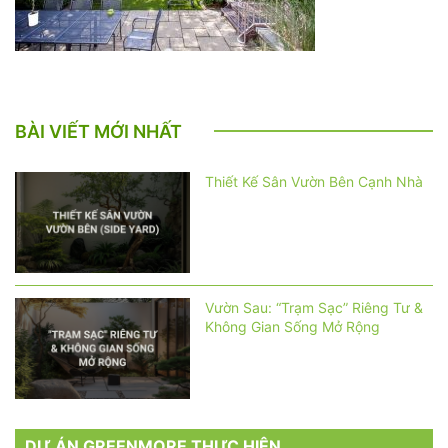
BÀI VIẾT MỚI NHẤT
Thiết Kế Sân Vườn Bên Cạnh Nhà
Vườn Sau: “Trạm Sạc” Riêng Tư &
Không Gian Sống Mở Rộng
DỰ ÁN GREENMORE THỰC HIỆN