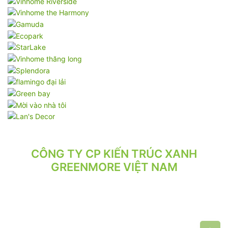
CÔNG TY CP KIẾN TRÚC XANH
GREENMORE VIỆT NAM
VPGD: Tầng 2, Số 21/71 Hoàng Văn Thái, Phường Phương Liệt,
Hà Nội.
VP XƯỞNG: Số 10/164/192 Lê Trọng Tấn, Phường Phương Liệt,
Hà Nội.