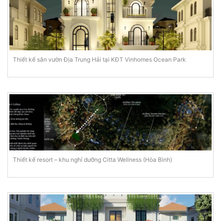
Thiết kế sân vườn Địa Trung Hải tại KĐT Vinhomes Ocean Park
Thiết kế resort – khu nghỉ dưỡng Citta Wellness (Hòa Bình)