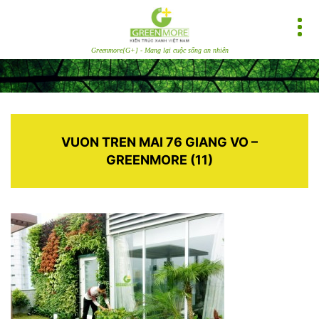
Greenmore[G+] - Mang lại cuộc sống an nhiên
VUON TREN MAI 76 GIANG VO –
GREENMORE (11)