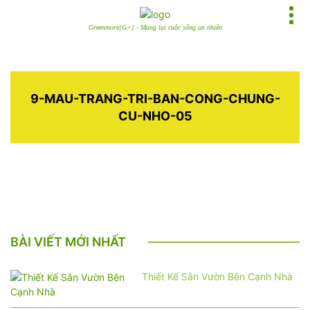
Greenmore[G+] - Mang lại cuộc sống an nhiên
9-MAU-TRANG-TRI-BAN-CONG-CHUNG-
CU-NHO-05
BÀI VIẾT MỚI NHẤT
Thiết Kế Sân Vườn Bên Cạnh Nhà