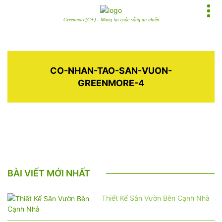
Greenmore[G+] - Mang lại cuộc sống an nhiên
CO-NHAN-TAO-SAN-VUON-
GREENMORE-4
BÀI VIẾT MỚI NHẤT
Thiết Kế Sân Vườn Bên Cạnh Nhà