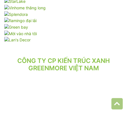
CÔNG TY CP KIẾN TRÚC XANH
GREENMORE VIỆT NAM
VPGD: Tầng 2, Số 21/71 Hoàng Văn Thái, Phường Phương Liệt,
Hà Nội.
VP XƯỞNG: Số 10/164/192 Lê Trọng Tấn, Phường Phương Liệt,
Hà Nội.
ĐT: 024.62 942 942 - 090 219 2119
Email: greenmore.vn@gmail.com