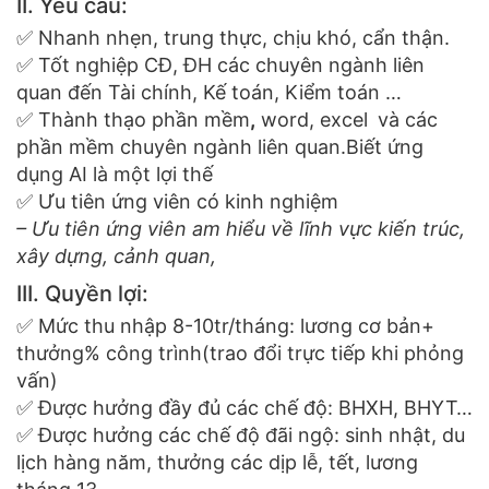
II. Yêu cầu:
✅ Nhanh nhẹn, trung thực, chịu khó, cẩn thận.
✅ Tốt nghiệp CĐ, ĐH các chuyên ngành liên
quan đến Tài chính, Kế toán, Kiểm toán …
✅ Thành thạo phần mềm
,
word, excel
và các
phần mềm chuyên ngành liên quan.Biết ứng
dụng AI là một lợi thế
✅ Ưu tiên ứng viên có kinh nghiệm
– Ưu tiên ứng viên am hiểu về lĩnh vực kiến trúc,
xây dựng, cảnh quan,
III. Quyền lợi:
✅ Mức thu nhập 8-10tr/tháng: lương cơ bản+
thưởng% công trình(trao đổi trực tiếp khi phỏng
vấn)
✅ Được hưởng đầy đủ các chế độ: BHXH, BHYT…
✅ Được hưởng các chế độ đãi ngộ: sinh nhật, du
lịch hàng năm, thưởng các dịp lễ, tết, lương