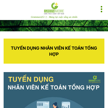
Greenmore[G+] - Mang lại cuộc sống an nhiên
TUYỂN DỤNG NHÂN VIÊN KẾ TOÁN TỔNG
HỢP