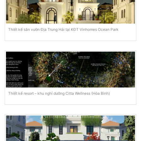
Thiết kế sân vườn Địa Trung Hải tại KĐT Vinhomes Ocean Park
Thiết kế resort – khu nghỉ dưỡng Citta Wellness (Hòa Bình)