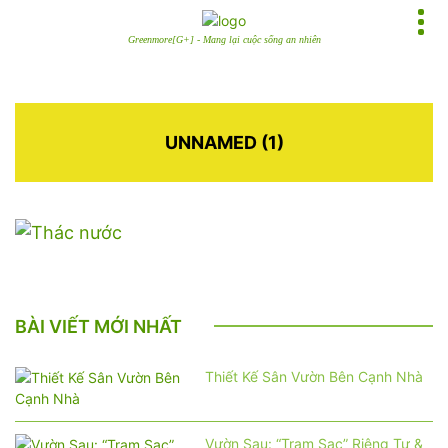
Greenmore[G+] - Mang lại cuộc sống an nhiên
UNNAMED (1)
BÀI VIẾT MỚI NHẤT
Thiết Kế Sân Vườn Bên Cạnh Nhà
Vườn Sau: “Trạm Sạc” Riêng Tư &