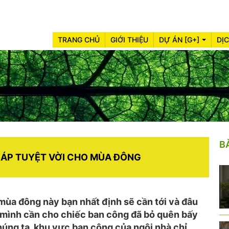
TRANG CHỦ
GIỚI THIỆU
DỰ ÁN [G+]
DỊ
B
́P TUYỆT VỜI CHO MÙA ĐÔNG
ùa đông này bạn nhất định sẽ cần tới và đâu
mà mình cần cho chiếc ban công đã bỏ quên bấy
chúng ta, khu vực ban công của ngôi nhà chỉ