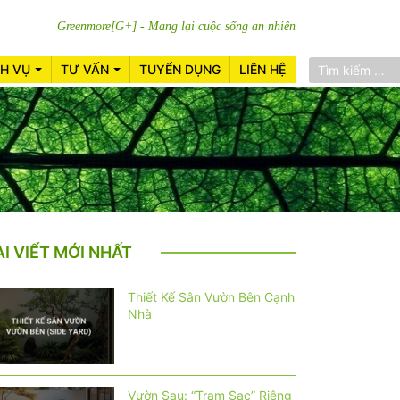
Greenmore[G+] - Mang lại cuộc sống an nhiên
CH VỤ
TƯ VẤN
TUYỂN DỤNG
LIÊN HỆ
ÀI VIẾT MỚI NHẤT
Thiết Kế Sân Vườn Bên Cạnh
Nhà
Vườn Sau: “Trạm Sạc” Riêng