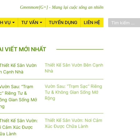
Greenmore[G+] - Mang lại cuộc sống an nhiên
CH VỤ
TƯ VẤN
TUYỂN DỤNG
LIÊN HỆ
ÀI VIẾT MỚI NHẤT
Thiết Kế Sân Vườn Bên Cạnh
Nhà
Vườn Sau: “Trạm Sạc” Riêng
Tư & Không Gian Sống Mở
Rộng
Thiết Kế Sân Vườn: Nơi Cảm
Xúc Được Chữa Lành