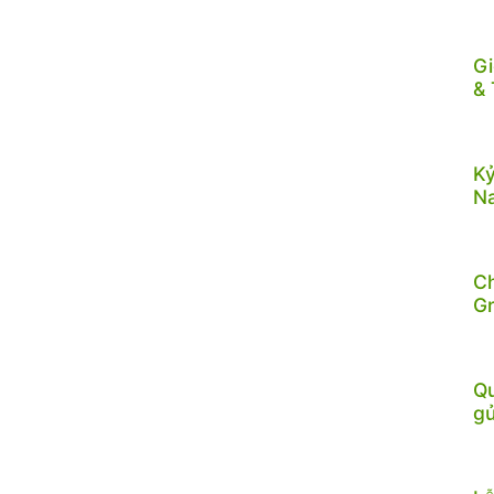
Gi
& 
Kỷ
N
C
G
Qu
gử