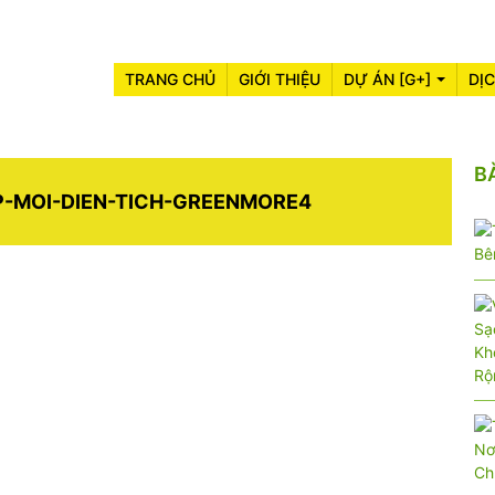
TRANG CHỦ
GIỚI THIỆU
DỰ ÁN [G+]
DỊ
B
-MOI-DIEN-TICH-GREENMORE4