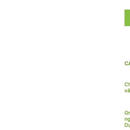
C
Ch
vă
Gr
ng
D