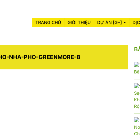
TRANG CHỦ
GIỚI THIỆU
DỰ ÁN [G+]
DỊ
B
HO-NHA-PHO-GREENMORE-8