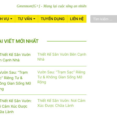
Greenmore[G+] - Mang lại cuộc sống an nhiên
CH VỤ
TƯ VẤN
TUYỂN DỤNG
LIÊN HỆ
ÀI VIẾT MỚI NHẤT
Thiết Kế Sân Vườn Bên Cạnh
Nhà
Vườn Sau: “Trạm Sạc” Riêng
Tư & Không Gian Sống Mở
Rộng
Thiết Kế Sân Vườn: Nơi Cảm
Xúc Được Chữa Lành