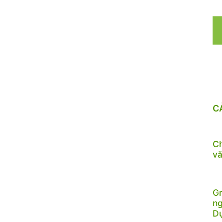
C
Ch
vă
Gr
ng
D