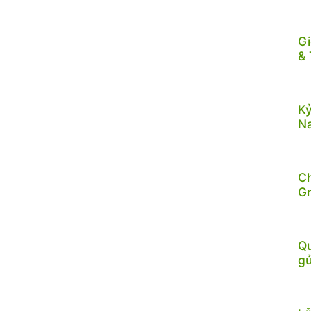
Gi
& 
Kỷ
N
C
G
Qu
gử