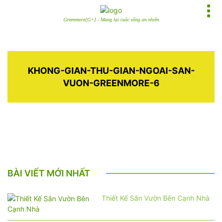
Greenmore[G+] - Mang lại cuộc sống an nhiên
KHONG-GIAN-THU-GIAN-NGOAI-SAN-
VUON-GREENMORE-6
BÀI VIẾT MỚI NHẤT
Thiết Kế Sân Vườn Bên Cạnh Nhà