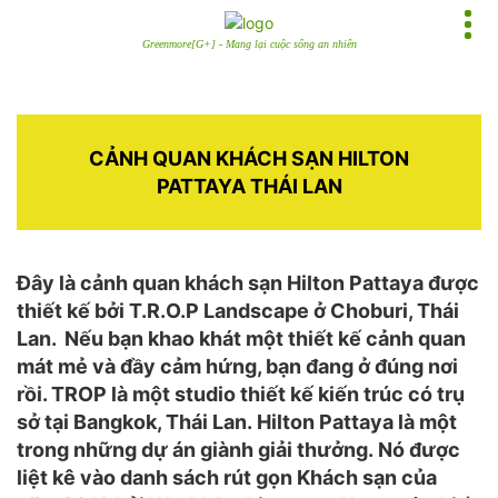
Greenmore[G+] - Mang lại cuộc sống an nhiên
CẢNH QUAN KHÁCH SẠN HILTON
PATTAYA THÁI LAN
Đây là cảnh quan khách sạn Hilton Pattaya được
thiết kế bởi T.R.O.P Landscape ở Choburi, Thái
Lan. Nếu bạn khao khát một thiết kế cảnh quan
mát mẻ và đầy cảm hứng, bạn đang ở đúng nơi
rồi. TROP là một studio thiết kế kiến ​​trúc có trụ
sở tại Bangkok, Thái Lan. Hilton Pattaya là một
trong những dự án giành giải thưởng. Nó được
liệt kê vào danh sách rút gọn Khách sạn của