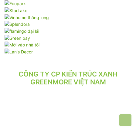
CÔNG TY CP KIẾN TRÚC XANH
GREENMORE VIỆT NAM
VPGD: Tầng 2, Số 21/71 Hoàng Văn Thái, Phường Phương Liệt,
Hà Nội.
VP XƯỞNG: Số 10/164/192 Lê Trọng Tấn, Phường Phương Liệt,
Hà Nội.
ĐT: 024.62 942 942 - 090 219 2119
Email: greenmore.vn@gmail.com