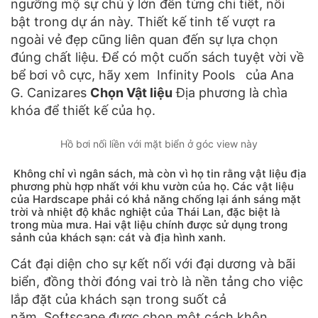
ngưỡng mộ sự chú ý lớn đến từng chi tiết, nổi
bật trong dự án này. Thiết kế tinh tế vượt ra
ngoài vẻ đẹp cũng liên quan đến sự lựa chọn
đúng chất liệu. Để có một cuốn sách tuyệt vời về
bể bơi vô cực, hãy xem Infinity Pools của Ana
G. Canizares
Chọn Vật liệu
Địa phương là chìa
khóa để thiết kế của họ.
Hồ bơi nối liền với mặt biển ở góc view này
Không chỉ vì ngân sách, mà còn vì họ tin rằng vật liệu địa
phương phù hợp nhất với khu vườn của họ. Các vật liệu
của Hardscape phải có khả năng chống lại ánh sáng mặt
trời và nhiệt độ khắc nghiệt của Thái Lan, đặc biệt là
trong mùa mưa. Hai vật liệu chính được sử dụng trong
sảnh của khách sạn: cát và địa hình xanh.
Cát đại diện cho sự kết nối với đại dương và bãi
biển, đồng thời đóng vai trò là nền tảng cho việc
lắp đặt của khách sạn trong suốt cả
năm. Softscape được chọn một cách khôn